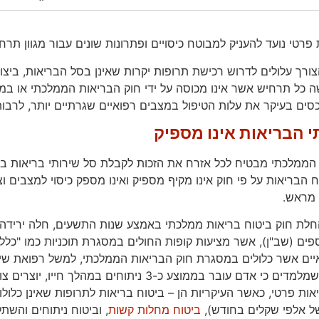
פרטי נועד להעניק למבוטח כיסויים ופתרונות שונים עבור מגוון תרח
ורך עלולים לדרוש רכישת תרופות יקרות שאינן בסל הבריאות, ביצו
ה כל תרחיש אשר אינו מכוסה על ידי חוק הבריאות הממלכתי או במס
סים בעיקר את עלות הטיפול במצבים רפואיים שגרתיים יותר, לרבות 
י הבריאות אינו מספיק
הממלכתי מבטיח לכל אזרח את הזכות לקבלת סל שירותי בריאות בסי
ח הבריאות על פי חוק אינו מקיף מספיק ואינו מספק כיסוי למצבים ו
מראש.
החלת חוק ביטוח בריאות ממלכתי באמצע שנות התשעים, חלה יריד
פים (שב"ן), אשר מציעות קופות החולים במסגרת תוכניות כמו "כלל
יים אשר כלולים במסגרת חוק הבריאות הממלכתי, למשל רפואת שיני
לצד הנתונים שמלמדים כי אדם עובר בממוצע כ-3 ני
אות פרטי, כאשר העיקריות הן – ביטוח בריאות לתרופות שאינן כלו
ל אלפי שקלים בחודש),
ביטוח מחלות קשות
, וביטוח ניתוחים והשת