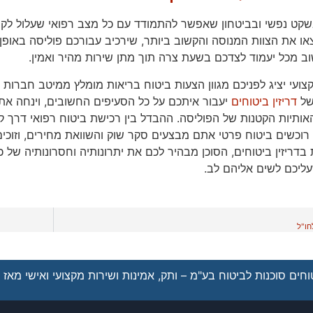
שקט נפשי ובביטחון שאפשר להתמודד עם כל מצב רפואי שעלול לקרו
צאו את הצוות המנוסה והקשוב ביותר, שירכיב עבורכם פוליסה באופן
וב מכל יעמוד לצדכם בשעת צרה תוך מתן שירות מהיר ואמין.
קצועי יציג לפניכם מגוון הצעות ביטוח בריאות מומלץ ממיטב חברו
של
דריזין ביטוחים
יעבור איתכם על כל הסעיפים החשובים, וינחה אתכ
אותיות הקטנות של הפוליסה. ההבדל בין רכישת ביטוח רפואי דרך קו
כשים ביטוח פרטי אתם מבצעים סקר שוק והשוואת מחירים, וזוכים 
בדריזין ביטוחים, הסוכן מבהיר לכם את יתרונותיה וחסרונותיה של כל
ליכם לשים אליהם לב.
חו"ל
חים סוכנות לביטוח בע"מ – ותק, אמינות ושירות מקצועי ואישי מאז 1962