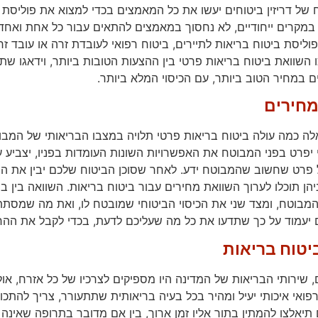
 של דריזין ביטוחים יעשו את כל המאמצים בכדי למצוא את פוליסת
מקרים ייחודיים, לא נחסוך במאמצים להתאים עבור כל אחת ואחד 
ליסת ביטוח בריאות לתיירים, ביטוח רפואי לעובדת זרה או עובד זר,
 השוואת ביטוח בריאות פרטי בין ההצעות הטובות ביותר, וידאגו שתק
ם במחיר הטוב ביותר, עם הכיסוי המלא ביותר.
מחירים
 כמה עולה ביטוח בריאות פרטי תלויה במצבו הבריאותי של המבוטח, 
 יפרט בפני המבוטח את האפשרויות השונות העומדות בפניו, יצביע
 פרט שחשוב שהמבוטח ידע. לאחר שסוכן הביטוח שלכם יבין את הצ
יהן תוכלו לערוך השוואת מחירים עבור ביטוח בריאות. השוואה בין
בוטח, ומצד שני את הכיסוי הביטוחי שמובטח לו, ואת מה שמסתתר ב
יעמוד על כך שתדעו את כל מה שעליכם לדעת, בכדי לקבל את ההח
ביטוח בריאות
 שירותי הבריאות של המדינה היו מספיקים לצרכיו של כל אזרח, אול
רפואי איכותי יעיל ומהיר בכל בעיה בריאותית שתתעורר, צריך להתכו
תיאלצו להמתין בתור אליו זמן ארוך, בין אם מדובר בתרופה שאינ