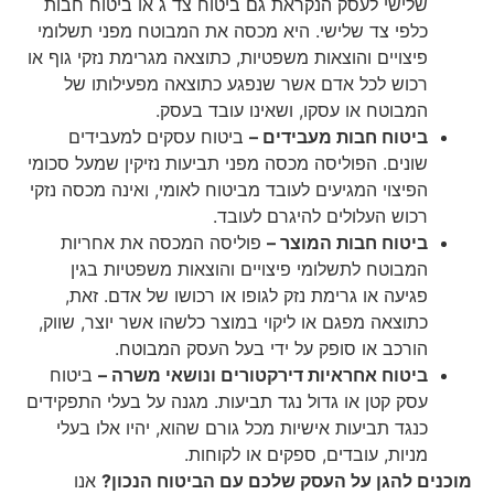
שלישי לעסק הנקראת גם ביטוח צד ג או ביטוח חבות
כלפי צד שלישי. היא מכסה את המבוטח מפני תשלומי
פיצויים והוצאות משפטיות, כתוצאה מגרימת נזקי גוף או
רכוש לכל אדם אשר שנפגע כתוצאה מפעילותו של
המבוטח או עסקו, ושאינו עובד בעסק.
ביטוח חבות מעבידים –
ביטוח עסקים למעבידים
שונים. הפוליסה מכסה מפני תביעות נזיקין שמעל סכומי
הפיצוי המגיעים לעובד מביטוח לאומי, ואינה מכסה נזקי
רכוש העלולים להיגרם לעובד.
ביטוח חבות המוצר –
פוליסה המכסה את אחריות
המבוטח לתשלומי פיצויים והוצאות משפטיות בגין
פגיעה או גרימת נזק לגופו או רכושו של אדם. זאת,
כתוצאה מפגם או ליקוי במוצר כלשהו אשר יוצר, שווק,
הורכב או סופק על ידי בעל העסק המבוטח.
ביטוח אחראיות דירקטורים ונושאי משרה –
ביטוח
עסק קטן או גדול נגד תביעות. מגנה על בעלי התפקידים
כנגד תביעות אישיות מכל גורם שהוא, יהיו אלו בעלי
מניות, עובדים, ספקים או לקוחות.
מוכנים להגן על העסק שלכם עם הביטוח הנכון?
אנו