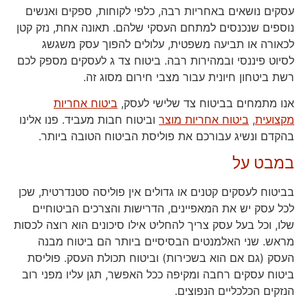
עסקים נושאים באחריות רבה, כלפי לקוחות, ספקים ואנשים
נוספים שנכנסים למתחם העסקי שלהם. תאונה אחת, נזק קטן
לכאורה או תביעה משפטית, עלולים להפוך עסק משגשג
לסיוט פיננסי ובמהירות רבה. ביטוח צד ג לעסקים מספק לכם
רשת ביטחון חיונית עבור מצבי חירום מסוג זה.
אנו מתמחים בביטוח צד שלישי לעסק,
ביטוח אחריות
מקצועית
,
ביטוח אחריות מוצר
וביטוח חבות מעביד. פנו אלינו
בהקדם ונשיג עבורכם את פוליסת הביטוח הטובה ביותר.
במבט על
בביטוח לעסקים קטנים או גדולים אין פוליסה סטנדרטית, שכן
לכל עסק יש את המאפיינים, הדרישות והצרכים הביטוחיים
שלו, וכל בעל עסק צריך להחליט אילו סיכונים הוא רוצה לכסות
מראש. שני האלמנטים הבסיסיים ביותר הם ביטוח מבנה
העסק (גם אם הוא בשכירות) וביטוח תכולת העסק. פוליסת
ביטוח עסקים רחבה ומקיפה ככל האפשר, תגן עליו מפני רוב
הנזקים הכלכליים הנפוצים.