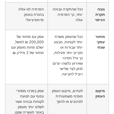
גובה
ככל שהתקרה גבוהה
הפרמיה לא עולה
תקרת
יותר, כך הפרמיה
בהכרח באופן
הכיסוי
עולה
פרופורציונלי
מחזור
ככל שהעסק משרת
עסק עם מחזור של
עסקי
יותר לקוחות, מבצע
200,000 ₪ למשל,
שנתי
יותר עבודות או
ישלם פחות מעסק עם
מקיים יותר פעילות,
מחזור של 2 מיליון ₪.
כך גדל הסיכוי
שאירוע כלשהו יגרום
לנזק לצד שלישי
ויוביל לתביעה.
מיקום
לעתים, מיקום העסק
עסק במרכז מסחרי
העסק
מוסיף משמעותית
צפוף עם תנועת
לסיכונים או להפך
לקוחות גבוהה עשוי
לשלם יותר מעסק
באזור תעשייה שקט.