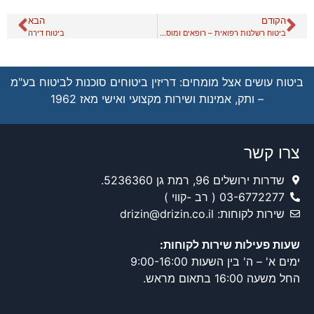
הקודם
הבא
ביטוח רשלנות רפואית – רופאים ומוסדות רפואיים
ביטוח דירה
ביטוח עושים אצל מומחים: דריזין ביטוחים סוכנות לביטוח בע"מ
– ותק, אמינות ושירות מקצועי ואישי מאז 1962
צרו קשר
שדרות ירושלים 96, רמת גן 5236360.
03-6772277 ( רב -קווי )
שירות לקוחות: drizin@drizin.co.il
שעות פעילות שירות לקוחות:
ימים א' – ה' בין השעות 9:00-16:00
החל משעה 16:00 בתאום מראש.