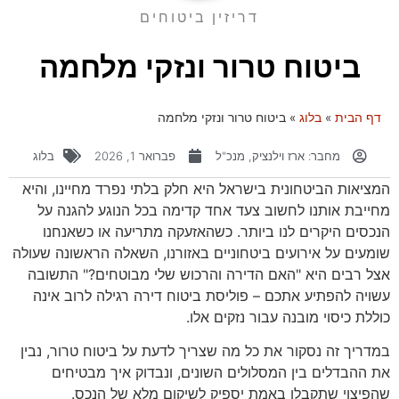
דריזין ביטוחים
ביטוח טרור ונזקי מלחמה
דף הבית
»
בלוג
»
ביטוח טרור ונזקי מלחמה
מחבר:
ארז וילנציק, מנכ"ל
פברואר 1, 2026
בלוג
המציאות הביטחונית בישראל היא חלק בלתי נפרד מחיינו, והיא
מחייבת אותנו לחשוב צעד אחד קדימה בכל הנוגע להגנה על
הנכסים היקרים לנו ביותר. כשהאזעקה מתריעה או כשאנחנו
שומעים על אירועים ביטחוניים באזורנו, השאלה הראשונה שעולה
אצל רבים היא "האם הדירה והרכוש שלי מבוטחים?" התשובה
עשויה להפתיע אתכם – פוליסת ביטוח דירה רגילה לרוב אינה
כוללת כיסוי מובנה עבור נזקים אלו.
במדריך זה נסקור את כל מה שצריך לדעת על ביטוח טרור, נבין
את ההבדלים בין המסלולים השונים, ונבדוק איך מבטיחים
שהפיצוי שתקבלו באמת יספיק לשיקום מלא של הנכס.