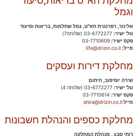
מחלקת חא"ט בריאות,סיעוד
וגמל
אלינור, רפרנטית חא"ט, גמל שתלמות, בריאות וסיעוד
טל' ישיר:
03-6772277 (שלוחה7)
פקס ישיר:
03-7710609
מייל:
life@drizin.co.il
מחלקת דירות ועסקים
שירה יוסיפוב, חיתום
טל' ישיר:
03-6772277 (שלוחה 4)
פקס ישיר:
03-7710614
מייל
:
shira@drizin.co.il
מחלקת כספים והנהלת חשבונות
רותי סבג , מנהלת המחלקה