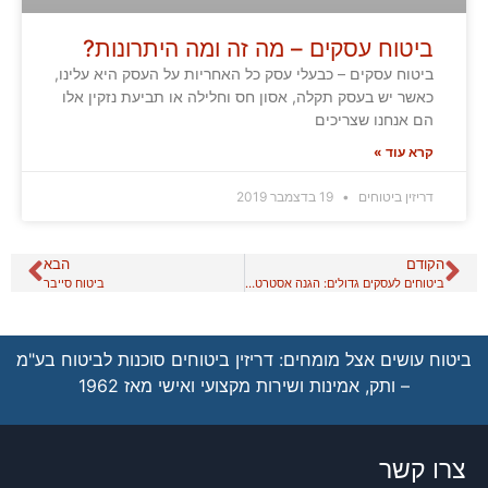
ביטוח עסקים – מה זה ומה היתרונות?
ביטוח עסקים – כבעלי עסק כל האחריות על העסק היא עלינו,
כאשר יש בעסק תקלה, אסון חס וחלילה או תביעת נזקין אלו
הם אנחנו שצריכים
קרא עוד »
דריזין ביטוחים
19 בדצמבר 2019
הקודם
הבא
ביטוחים לעסקים גדולים: הגנה אסטרטגית על נכסים ופעילות העסק
ביטוח סייבר
ביטוח עושים אצל מומחים: דריזין ביטוחים סוכנות לביטוח בע"מ
– ותק, אמינות ושירות מקצועי ואישי מאז 1962
צרו קשר