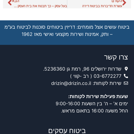
הקודם
הבא
עשרת הדיברות בביטוח דירה
בעל עסק – כך תבטח את בית העסק שלך נכון!
ביטוח עושים אצל מומחים: דריזין ביטוחים סוכנות לביטוח בע"מ
– ותק, אמינות ושירות מקצועי ואישי מאז 1962
צרו קשר
שדרות ירושלים 96, רמת גן 5236360.
03-6772277 ( רב -קווי )
שירות לקוחות: drizin@drizin.co.il
שעות פעילות שירות לקוחות:
ימים א' – ה' בין השעות 9:00-16:00
החל משעה 16:00 בתאום מראש.
ביטוח עסקים