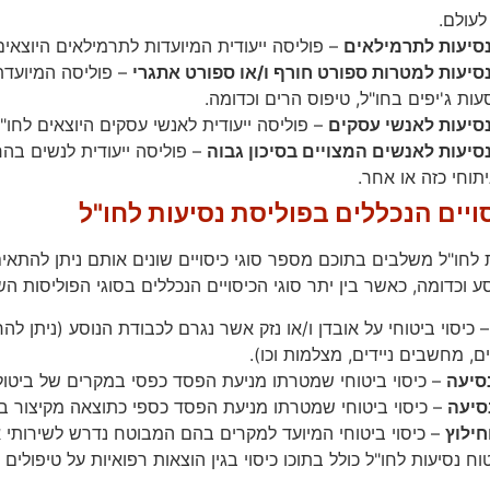
עולם.
נסיעות לתרמילאים
– פוליסה ייעודית המיועדות לתרמילאים היוצאי
סיעות למטרות ספורט חורף ו/או ספורט אתגרי
– פוליסה המיועדת 
סעות ג'יפים בחו"ל, טיפוס הרים וכדומה.
נסיעות לאנשי עסקים
– פוליסה ייעודית לאנשי עסקים היוצאים לחו"
סיעות לאנשים המצויים בסיכון גבוה
– פוליסה ייעודית לנשים בהר
יתוחי כזה או אחר.
סויים הנכללים בפוליסת נסיעות לחו"ל
ת לחו"ל משלבים בתוכם מספר סוגי כיסויים שונים אותם ניתן להתאים
 וכדומה, כאשר בין יתר סוגי הכיסויים הנכללים בסוגי הפוליסות השו
 כיסוי ביטוחי על אובדן ו/או נזק אשר נגרם לכבודת הנוסע (ניתן לה
, מחשבים ניידים, מצלמות וכו).
נסיעה
– כיסוי ביטוחי שמטרתו מניעת הפסד כפסי במקרים של ביטול
סיעה
– כיסוי ביטוחי שמטרתו מניעת הפסד כספי כתוצאה מקיצור ב
חילוץ
– כיסוי ביטוחי המיועד למקרים בהם המבוטח נדרש לשירותי אית
וח נסיעות לחו"ל כולל בתוכו כיסוי בגין הוצאות רפואיות על טיפול