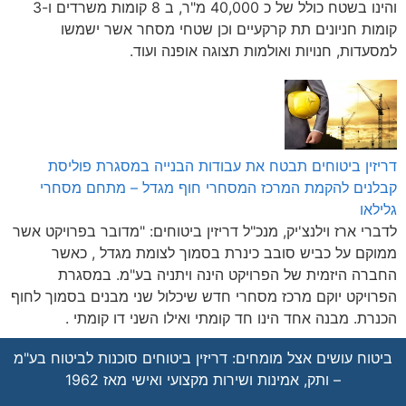
והינו בשטח כולל של כ 40,000 מ"ר, ב 8 קומות משרדים ו-3
קומות חניונים תת קרקעיים וכן שטחי מסחר אשר ישמשו
למסעדות, חנויות ואולמות תצוגה אופנה ועוד.
דריזין ביטוחים תבטח את עבודות הבנייה במסגרת פוליסת
קבלנים להקמת המרכז המסחרי חוף מגדל – מתחם מסחרי
גלילאו
לדברי ארז וילנצ'יק, מנכ"ל דריזין ביטוחים: "מדובר בפרויקט אשר
ממוקם על כביש סובב כינרת בסמוך לצומת מגדל , כאשר
החברה היזמית של הפרויקט הינה ויתניה בע"מ. במסגרת
הפרויקט יוקם מרכז מסחרי חדש שיכלול שני מבנים בסמוך לחוף
הכנרת. מבנה אחד הינו חד קומתי ואילו השני דו קומתי .
ביטוח עושים אצל מומחים: דריזין ביטוחים סוכנות לביטוח בע"מ
– ותק, אמינות ושירות מקצועי ואישי מאז 1962