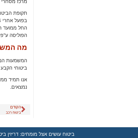
מרכז מסחרי ומעליו מגדל משרדים בן 20 קומות
תקופת הביטוח ע
בפועל אחרי 24 חודשים הסתיימו כל עבודות המרכז המסחרי והחל בו השימוש.
החל ממועד המ
הפוליסה ע"פ 
מה המשמ
המשמעות המעש
ביטוחי הקבע 
אנו תמיד ממל
נמצאים.
הקודם
ביטוח רכב
ביטוח עושים אצל מומחים: דריזין ביטו