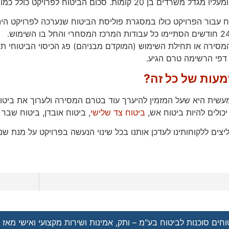
. סכום הביטוח לפרויקט כולל כמובן את סה"כ העלות של המרכז המסחרי ומגדל המשרדים.
בור הפרויקט כולו במסגרת פוליסת הביטוח שנערכה לפרויקט הינה 48 חודשי
סירה או תחילת השימוש (המוקדם מבניהם) פג הכיסוי הביטוחי תח
דפי הרשימה טרם הגיע.
עות של כל זה?
ית היא שעל המזמין להיערך עוד בטרם המסירה ולערוך את ביטוח
יכולים להיות ביטוח אש,
ביטוח צד שלישי
, ביטוח אובדן, ביטוח שבר מ
יצים ללקוחותינו לעדכן אותנו בכל שינוי הנעשה בפרויקט על מנת 
חים סוכנות לביטוח בע"מ – ותק, אמינות ושירות מקצועי ואישי מאז 1962