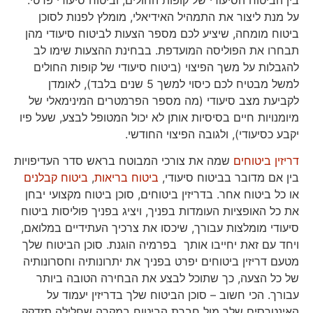
בין הביטוח הסיעודי של קופות החולים, וביטוח סיעודי פרטי.
על מנת ליצור את התמהיל האידיאלי, מומלץ לפנות לסוכן
ביטוח מומחה, שיציע לכם מספר הצעות לביטוח סיעודי מהן
תבחרו את הפוליסה המועדפת. בבחינת ההצעות שימו לב
להגבלות על משך הפיצוי (ביטוח סיעודי של קופות החולים
למשל מבטיח לכם כיסוי למשך 5 שנים בלבד), לאומדן
לקביעת מצב סיעודי (מה מספר הפרמטרים המינימאלי של
מיומנויות חיים בסיסיות אותן לא יכול המטופל לבצע, שעל פיו
יקבע כסיעודי), ולגובה הפיצוי החודשי.
דריזין ביטוחים
שמה את צורכי המבוטח בראש סדר העדיפויות
בין אם מדובר בביטוח סיעודי,
ביטוח בריאות
,
ביטוח קבלנים
או כל ביטוח אחר. בדריזין ביטוחים, סוכן ביטוח מקצועי יבחן
את כל האופציות העומדות בפניך, ויציג בפניך פוליסות ביטוח
סיעודי מומלצות עבורך, שיכסו את צרכיך העתידיים במלואם,
ויחד עם זאת יחייבו אותך בפרמיה הוגנת. סוכן הביטוח שלך
מטעם דריזין ביטוחים יפרט בפניך את יתרונותיה וחסרונותיה
של כל הצעה, כך שתוכל לבצע את הבחירה הטובה ביותר
עבורך. הכי חשוב – סוכן הביטוח שלך בדריזין יעמוד על
האינטרסים שלך מול חברת הביטוח במקרה שחלילה תזדקק