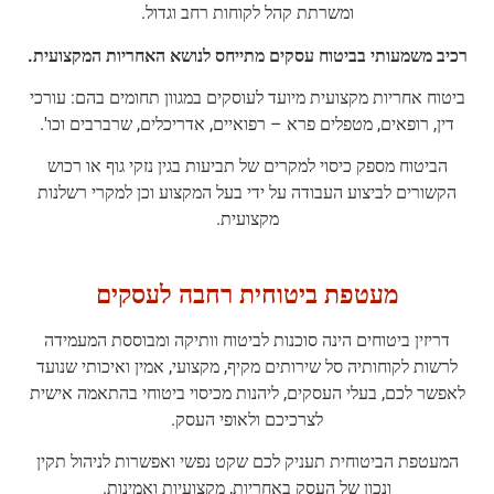
ומשרתת קהל לקוחות רחב וגדול.
רכיב משמעותי בביטוח עסקים מתייחס לנושא האחריות המקצועית.
ביטוח אחריות מקצועית מיועד לעוסקים במגוון תחומים בהם: עורכי
דין, רופאים, מטפלים פרא – רפואיים, אדריכלים, שרברבים וכו'.
הביטוח מספק כיסוי למקרים של תביעות בגין נזקי גוף או רכוש
הקשורים לביצוע העבודה על ידי בעל המקצוע וכן למקרי רשלנות
מקצועית.
מעטפת ביטוחית רחבה לעסקים
דריזין ביטוחים הינה סוכנות לביטוח וותיקה ומבוססת המעמידה
לרשות לקוחותיה סל שירותים מקיף, מקצועי, אמין ואיכותי שנועד
לאפשר לכם, בעלי העסקים, ליהנות מכיסוי ביטוחי בהתאמה אישית
לצרכיכם ולאופי העסק.
המעטפת הביטוחית תעניק לכם שקט נפשי ואפשרות לניהול תקין
ונכון של העסק באחריות, מקצועיות ואמינות.