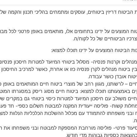
וח המוצעים על ידינו בתחומים אלו, מותאמים באופן פרטני לכל מב
רכיו הביטוחיים של כל לקוח/ה.
ות הביטוח המוצעים על ידינו תוכלו למצוא:
מנהלים וקרנות פנסיה- מסלול ביטוחי המיועד למטרות חיסכון פנסי
ין ביטוח מנהלים לקרן פנסיה כזו או אחרת, כאשר למרכיב החיסכון הפנ
יטוח אובדן כושר עבודה.
יים – לרשותנו, מגוון רחב של מוצרי ביטוח חיים המותאמים באופן פר
ם באמצעותנו תוכלו למצוא: ביטוח חיים מסוג ריסק במסגרתו המו
חיים משולב עם חיסכון המיועד למטרות כיסוי ביטוחי גם במקרים של 
חלות קשות- פוליסה ייעודית המקנה למבוטח תשלום כספי- חד פעמ
ובני משפחתו להתמודד עם מכלול ההשלכות הכלכליות הנלוות למצ
.
יעוד פרטי- פוליסה מורחבת המספקת למבוטח ובני משפחתו את המ
הוצאות כספיות גבוהות מדי חודש.