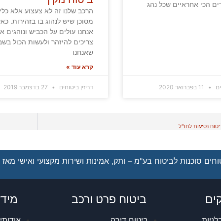
ם הכי אחראיים שכל נהג
הרכב שלנו זה לא צעצוע אלא כלי
מסוכן שיש לנהוג בו בזהירות. כא
אנחנו עולים על הכביש ונוהגים אנ
צריכים להיזהר ולעשות הכול בשב
שאנחנו
קרא עוד »
ים
11 בפברואר 2020
דריזין ביטוחים
27 בדצמבר 2019
טוח נסיעות לחו"ל
חים סוכנות לביטוח בע"מ – ותק, אמינות ושירות מקצועי ואישי מאז 1962
ים
ביטוח פרט ורכב
מידע
לניות
ביטוח דירה
אודותינ