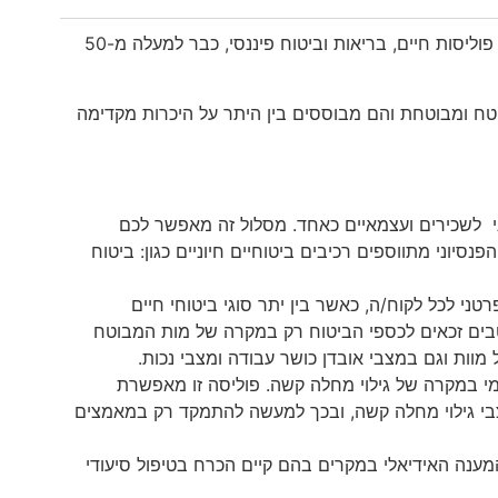
אנחנו בסוכנות הביטוח דריזין ביטוחים, עוסקים ומתמחים בהליכי תכנון והקמה של פוליסות חיים, בריאות וביטוח פיננסי, כבר למעלה מ-50
וטח ומבוטחת והם מבוססים בין היתר על היכרות מקדימה
וני לשכירים ועצמאיים כאחד. מסלול זה מאפשר לכם
סיוני מתווספים רכיבים ביטוחיים חיוניים כגון: ביטוח
טני לכל לקוח/ה, כאשר בין יתר סוגי ביטוחי חיים
טבים זכאים לכספי הביטוח רק במקרה של מות המבוטח
מוות וגם במצבי אובדן כושר עבודה ומצבי נכות.
י במקרה של גילוי מחלה קשה. פוליסה זו מאפשרת
בי גילוי מחלה קשה, ובכך למעשה להתמקד רק במאמצים
ענה האידיאלי במקרים בהם קיים הכרח בטיפול סיעודי